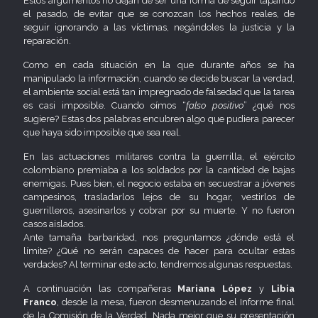
Estos argumentos no dejan de ser una forma de seguir tapando
el pasado, de evitar que se conozcan los hechos reales, de
seguir ignorando a las víctimas, negándoles la justicia y la
reparación.
Como en cada situación en la que durante años se ha
manipulado la información, cuando se decide buscar la verdad,
el ambiente social está tan impregnado de falsedad que la tarea
es casi imposible. Cuando oímos “
falso positivo
” ¿qué nos
sugiere? Estas dos palabras encubren algo que pudiera parecer
que haya sido imposible que sea real.
En las actuaciones militares contra la guerrilla, el ejército
colombiano premiaba a los soldados por la cantidad de bajas
enemigas. Pues bien, el negocio estaba en secuestrar a jóvenes
campesinos, trasladarlos lejos de su hogar, vestirlos de
guerrilleros, asesinarlos y cobrar por su muerte. Y no fueron
casos aislados.
Ante tamaña barbaridad, nos preguntamos ¿dónde está el
límite? ¿Qué no serán capaces de hacer para ocultar estas
verdades? Al terminar este acto, tendremos algunas respuestas.
A continuación las compañeras
Mariana López
y
Libia
Franco
, desde la mesa, fueron desmenuzando el Informe final
de la Comisión de la Verdad. Nada mejor que su presentación