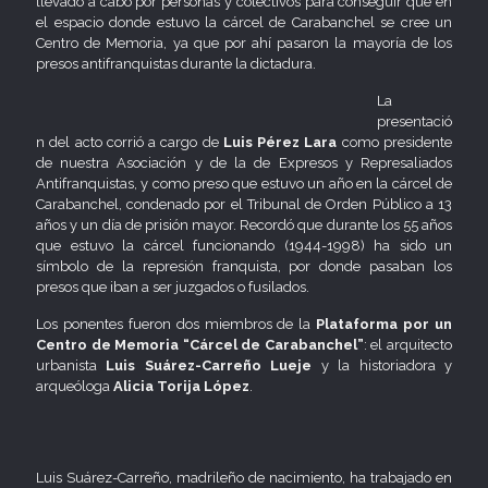
llevado a cabo por personas y colectivos para conseguir que en
el espacio donde estuvo la cárcel de Carabanchel se cree un
Centro de Memoria, ya que por ahí pasaron la mayoría de los
presos antifranquistas durante la dictadura.
La
presentació
n del acto corrió a cargo de
Luis Pérez Lara
como presidente
de nuestra Asociación y de la de Expresos y Represaliados
Antifranquistas, y como preso que estuvo un año en la cárcel de
Carabanchel, condenado por el Tribunal de Orden Público a 13
años y un día de prisión mayor. Recordó que durante los 55 años
que estuvo la cárcel funcionando (1944-1998) ha sido un
símbolo de la represión franquista, por donde pasaban los
presos que iban a ser juzgados o fusilados.
Los ponentes fueron dos miembros de la
Plataforma por un
Centro de Memoria “Cárcel de Carabanchel”
: el arquitecto
urbanista
Luis Suárez-Carreño Lueje
y la historiadora y
arqueóloga
Alicia Torija López
.
Luis Suárez-Carreño, madrileño de nacimiento, ha trabajado en