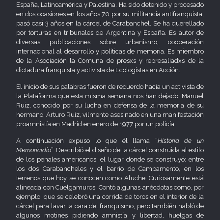
España, Latinoamérica y Palestina. Ha sido detenido y procesado
en dos ocasiones en los años 70 por su militancia antifranquista,
pasó casi 3 años en la cárcel de Carabanchel. Se ha querellado
por torturas en tribunales de Argentina y España. Es autor de
diversas publicaciones sobre urbanismo, cooperación
internacional al desarrollo y políticas de memoria. Es miembro
de la Asociación la Comuna de presxs y represaliadxs de la
dictadura franquista y activista de Ecologistas en Acción.
El inicio de sus palabras fueron de recuerdo hacia un activista de
la Plataforma que esta misma semana nos han dejado, Manuel
Ruiz, conocido por su lucha en defensa de la memoria de su
hermano, Arturo Ruiz, vilmente asesinado en una manifestación
proamnistía en Madrid en enero de 1977 por un policía.
A continuación expuso lo que él llama “
Historia de un
Memoricidio
”. Describió el diseño de la cárcel construida al estilo
de los penales americanos, el lugar donde se construyó: entre
los dos Carabancheles y el barrio de Campamento, en los
terrenos que hoy se conocen como Aluche. Curiosamente está
alineada con Cuelgamuros. Contó algunas anécdotas como, por
ejemplo, que se celebró una corrida de toros en el interior de la
cárcel para lavar la cara del franquismo, pero también habló de
algunos motines pidiendo amnistía y libertad, huelgas de