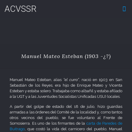
ACVSSR
Manuel Mateo Esteban (1903 -¿?)
Manuel Mateo Esteban, alias
“el curro”
, nació en 1903 en San
Sebastián de los Reyes, era hijo de Enrique Mateo y Vicenta
Esteban y estaba solero. Trabajaba como albañil y estaba afiliado
a la UGT y a las Juventudes Socialistas Unificadas (JSU) locales.
A partir del golpe de estado del 18 de julio, hizo guardias
armadas a las órdenes del Comité de la localidad y, como tantos
otros vecinos del pueblo, se fue voluntario al Frente de
Somosierra. Es uno de los firmantes de la
carta de Paredes de
Buitrago
, que costó la vida del carnicero del pueblo, Manuel