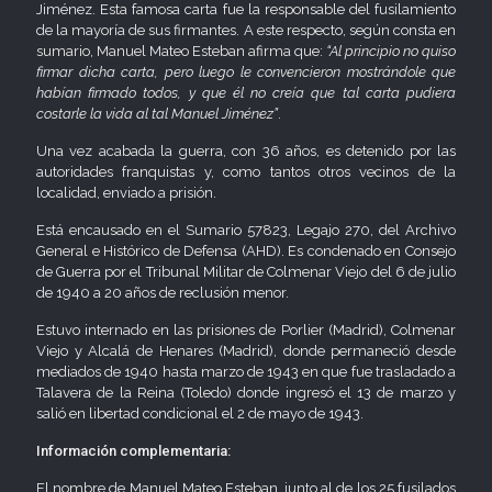
Jiménez. Esta famosa carta fue la responsable del fusilamiento
de la mayoría de sus firmantes. A este respecto, según consta en
sumario, Manuel Mateo Esteban afirma que:
“Al principio no quiso
firmar dicha carta, pero luego le convencieron mostrándole que
habían firmado todos, y que él no creía que tal carta pudiera
costarle la vida al tal Manuel Jiménez”
.
Una vez acabada la guerra, con 36 años, es detenido por las
autoridades franquistas y, como tantos otros vecinos de la
localidad, enviado a prisión.
Está encausado en el Sumario 57823, Legajo 270, del Archivo
General e Histórico de Defensa (AHD). Es condenado en Consejo
de Guerra por el Tribunal Militar de Colmenar Viejo del 6 de julio
de 1940 a 20 años de reclusión menor.
Estuvo internado en las prisiones de Porlier (Madrid), Colmenar
Viejo y Alcalá de Henares (Madrid), donde permaneció desde
mediados de 1940 hasta marzo de 1943 en que fue trasladado a
Talavera de la Reina (Toledo) donde ingresó el 13 de marzo y
salió en libertad condicional el 2 de mayo de 1943.
Información complementaria:
El nombre de Manuel Mateo Esteban, junto al de los 25 fusilados