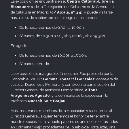
La exposición se encuentra en el
Centro Cultural-Librería
Blanquerna
, de la Delegación del Gobierno de la Generalitat
de Cataluña en Madrid (
c/ Alcalá, nº 44
), y puede visitarse
hasta el 14 de septiembre en los siguientes horarios:
De lunes a viernes, de 9:30h a 19:00h.
Sábados, de 10:30h a 14:30h y de 16:30h a 19:30h.
En agosto:
De lunes a viernes, de 10:00h a 15:00h.
Sábados, cerrado.
La exposición se inauguró el 21 de junio. Fue presidida por la
Honorable Sra. D.ª
Gemma Ubasart i González
, consejera de
Justicia, Derechos y Memoria, y contó con la participación del
Director General de Memoria Democrática,
Alfons
Aragoneses Aguado
, y la comisaria de la exposición, la
profesora
Queralt Solé Barjau
.
Asistimos varios miembros de la Asociación y solicitamos al
Director General, a quien tenemos el honor de tener entre
nuestros socios (su bisabuelo paterno es uno de los 11 fusilados
en Colmenar Viejo procedentes del pueblo de Hortaleza), una