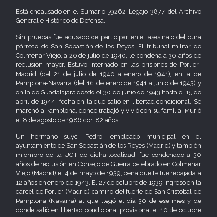
Está encausado en el Sumario 59262, Legajo 3877, del Archivo
General e Histórico de Defensa.
Sin pruebas fue acusado de participar en el asesinato del cura
párroco de San Sebastián de los Reyes. El tribunal militar de
Colmenar Viejo, a 20 de julio de 1940, le condena a 30 años de
reclusión mayor. Estuvo internado en las prisiones de Porlier-
Madrid (del 21 de julio de 1940 a enero de 1941), en la de
Pamplona-Navarra (del 16 de enero de 1941 a junio de 1943) y
en la de Guadalajara desde el 30 de junio de 1943 hasta el 15 de
abril de 1944, fecha en la que salió en libertad condicional. Se
marchó a Pamplona, donde trabajó y vivió con su familia. Murió
el 8 de agosto de 1986 con 82 años.
Un hermano suyo, Pedro, empleado municipal en el
ayuntamiento de San Sebastián de los Reyes (Madrid) y también
miembro de la UGT de dicha localidad, fue condenado a 30
años de reclusión en Consejo de Guerra celebrado en Colmenar
Viejo (Madrid) el 4 de mayo de 1939, pena que le fue rebajada a
12 años en enero de 1943. El 27 de octubre de 1939 ingresó en la
cárcel de Porlier (Madrid) camino del fuerte de San Cristóbal de
Pamplona (Navarra) al que llegó el día 30 de ese mes y de
donde salió en libertad condicional provisional el 10 de octubre