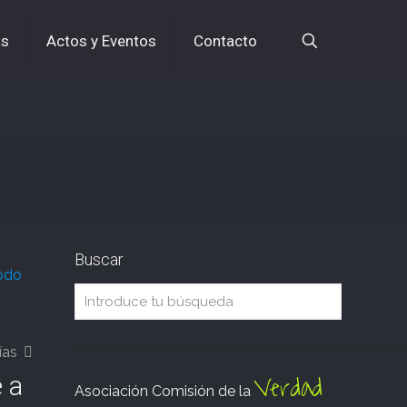
as
Actos y Eventos
Contacto
Buscar
odo
ías
Verdad
 a
Asociación Comisión de la