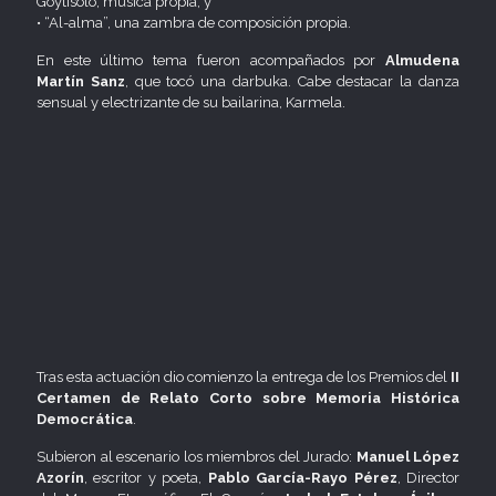
Goytisolo, música propia, y
• “Al-alma”, una zambra de composición propia.
En este último tema fueron acompañados por
Almudena
Martín Sanz
, que tocó una darbuka. Cabe destacar la danza
sensual y electrizante de su bailarina, Karmela.
Tras esta actuación dio comienzo la entrega de los Premios del
II
Certamen de Relato Corto sobre Memoria Histórica
Democrática
.
Subieron al escenario los miembros del Jurado:
Manuel López
Azorín
, escritor y poeta,
Pablo García-Rayo Pérez
, Director