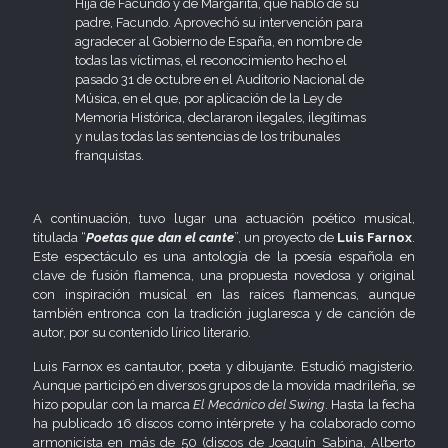
Hija de Facundo y de Margarita, que habló de su
padre, Facundo. Aprovechó su intervención para
agradecer al Gobierno de España, en nombre de
todas las víctimas, el reconocimiento hecho el
pasado 31 de octubre en el Auditorio Nacional de
Música, en el que, por aplicación de la Ley de
Memoria Histórica, declararon ilegales, ilegítimas
y nulas todas las sentencias de los tribunales
franquistas.
A continuación, tuvo lugar una actuación poético musical,
titulada “
Poetas que dan el cante
”, un proyecto de
Luis Farnox
.
Este espectáculo es una antología de la poesía española en
clave de fusión flamenca, una propuesta novedosa y original
con inspiración musical en las raíces flamencas, aunque
también entronca con la tradición juglaresca y de canción de
autor, por su contenido lírico literario.
Luis Farnox es cantautor, poeta y dibujante. Estudió magisterio.
Aunque participó en diversos grupos de la movida madrileña, se
hizo popular con la marca
El Mecánico del Swing
. Hasta la fecha
ha publicado 16 discos como intérprete y ha colaborado como
armonicista en más de 50 (discos de Joaquín Sabina, Alberto