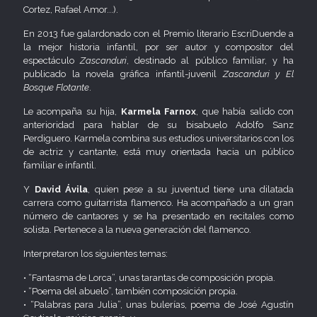
Cortez, Rafael Amor...).
En 2013 fue galardonado con el Premio literario EscriDuende a
la mejor historia infantil, por ser autor y compositor del
espectáculo
Zascanduri
, destinado al público familiar, y ha
publicado la novela gráfica infantil-juvenil
Zascanduri y El
Bosque Flotante
.
Le acompaña su hija,
Karmela Farnox
, que había salido con
anterioridad para hablar de su bisabuelo Adolfo Sanz
Perdiguero. Karmela combina sus estudios universitarios con los
de actriz y cantante, está muy orientada hacia un público
familiar e infantil.
Y
David Ávila
, quien pese a su juventud tiene una dilatada
carrera como guitarrista flamenco. Ha acompañado a un gran
número de cantaores y se ha presentado en recitales como
solista. Pertenece a la nueva generación del flamenco.
Interpretaron los siguientes temas:
• “Fantasma de Lorca”, unas tarantas de composición propia.
• “Poema del abuelo”, también composición propia.
• “Palabras para Julia”, unas bulerías, poema de José Agustín