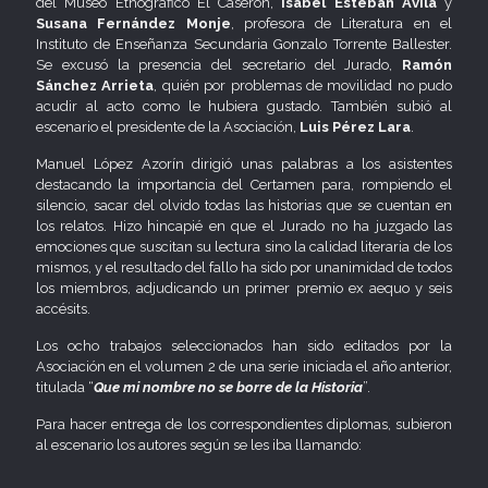
del Museo Etnográfico El Caserón,
Isabel Esteban Ávila
y
Susana Fernández Monje
, profesora de Literatura en el
Instituto de Enseñanza Secundaria Gonzalo Torrente Ballester.
Se excusó la presencia del secretario del Jurado,
Ramón
Sánchez Arrieta
, quién por problemas de movilidad no pudo
acudir al acto como le hubiera gustado. También subió al
escenario el presidente de la Asociación,
Luis Pérez Lara
.
Manuel López Azorín dirigió unas palabras a los asistentes
destacando la importancia del Certamen para, rompiendo el
silencio, sacar del olvido todas las historias que se cuentan en
los relatos. Hizo hincapié en que el Jurado no ha juzgado las
emociones que suscitan su lectura sino la calidad literaria de los
mismos, y el resultado del fallo ha sido por unanimidad de todos
los miembros, adjudicando un primer premio ex aequo y seis
accésits.
Los ocho trabajos seleccionados han sido editados por la
Asociación en el volumen 2 de una serie iniciada el año anterior,
titulada “
Que mi nombre no se borre de la Historia
”.
Para hacer entrega de los correspondientes diplomas, subieron
al escenario los autores según se les iba llamando: